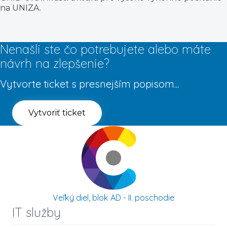
na UNIZA.
Nenašli ste čo potrebujete alebo máte
návrh na zlepšenie?
Vytvorte ticket s presnejším popisom...
Vytvoriť ticket
Veľký diel, blok AD - II. poschodie
IT služby