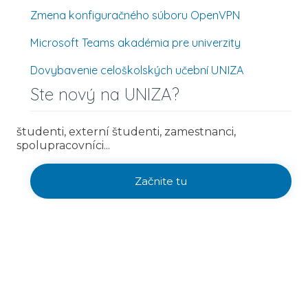
Zmena konfiguračného súboru OpenVPN
Microsoft Teams akadémia pre univerzity
Dovybavenie celoškolských učební UNIZA
Ste nový na UNIZA?
študenti, externí študenti, zamestnanci,
spolupracovníci...
Začnite tu
Sprievodca prváka
©
2026 Centrum IKT UNIZA
Ochrana osobných údajov