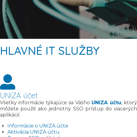
HLAVNÉ IT SLUŽBY
UNIZA účet
Všetky informácie týkajúce sa Vášho
UNIZA účtu
, ktor
môžete použiť ako jednotný SSO prístup do viacerých
aplikácií.
Informácie o UNIZA účte
Aktivácia UNIZA účtu